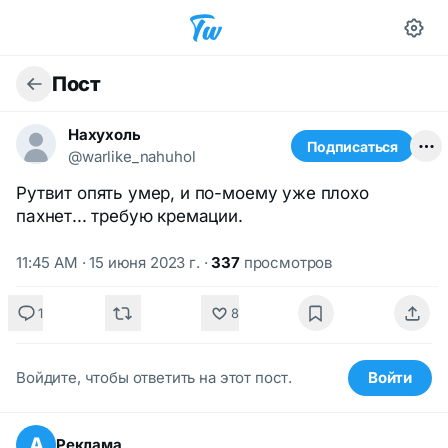
Пост
Нахухоль
Подписаться
@warlike_nahuhol
Рутвит опять умер, и по-моему уже плохо
пахнет... требую кремации.
11:45 AM · 15 июня 2023 г.
·
337
просмотров
1
8
Войдите, чтобы ответить на этот пост.
Войти
А
Реклама