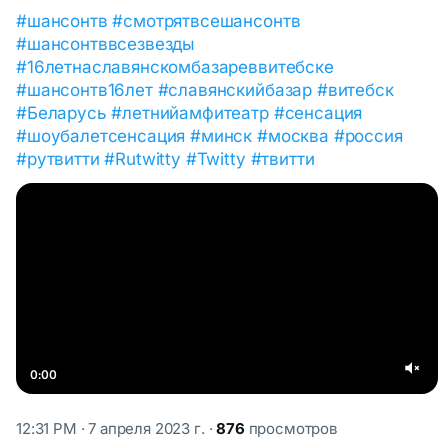
#шансонтв
#смотрятвсешансонтв
#шансонтввсезвезды
#16летнаславянскомбазареввитебске
#шансонтв16лет
#славянскийбазар
#витебск
#Беларусь
#летнийамфитеатр
#сенсация
#шоубалетсенсация
#минск
#москва
#россия
#рутвитти
#Rutwitty
#Twitty
#твитти
0:00
12:31 PM · 7 апреля 2023 г.
·
876
просмотров