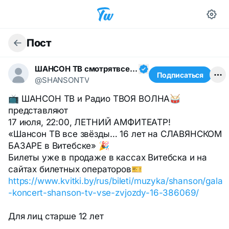
Пост
ШАНСОН ТВ смотрятвсешансонтв
Подписаться
@SHANSONTV
📺 ШАНСОН ТВ и Радио ТВОЯ ВОЛНА🥁
представляют
17 июля, 22:00, ЛЕТНИЙ АМФИТЕАТР!
«Шансон ТВ все звёзды… 16 лет на СЛАВЯНСКОМ
БАЗАРЕ в Витебске» 🎉
Билеты уже в продаже в кассах Витебска и на
сайтах билетных операторов🎫
https://www.kvitki.by/rus/bileti/muzyka/shanson/gala
-koncert-shanson-tv-vse-zvjozdy-16-386069/
Для лиц старше 12 лет