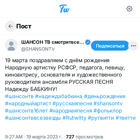
Пост
ШАНСОН ТВ смотрятвсешансонтв
Подписаться
@SHANSONTV
19 марта поздравляем с днём рождения
Народную артистку РСФСР, педагога, певицу,
киноактрису, основателя и художественного
руководителя ансамбля РУССКАЯ ПЕСНЯ
Надежду БАБКИНУ!
#шансонтв
#надеждабабкина
#деньрождения
#народныйартист
#русскаяпесня
#shansontv
#шансонтв16лет
#народнаяпесня
#фольклор
#шансонтввсезвезды
#Rutwitty
#рутвитти
#твитти
9:27 AM · 19 марта 2023 г.
·
727
просмотров