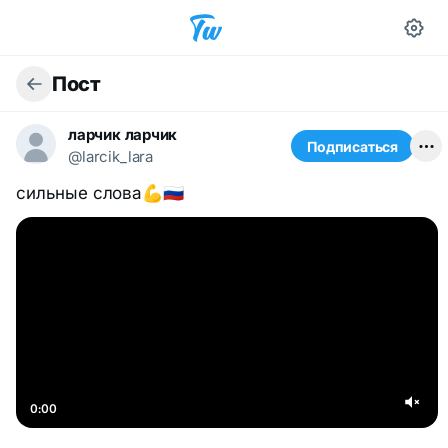
Пост
ларчик ларчик
Подписаться
@larcik_lara
сильные слова💪🇷🇺
0:00