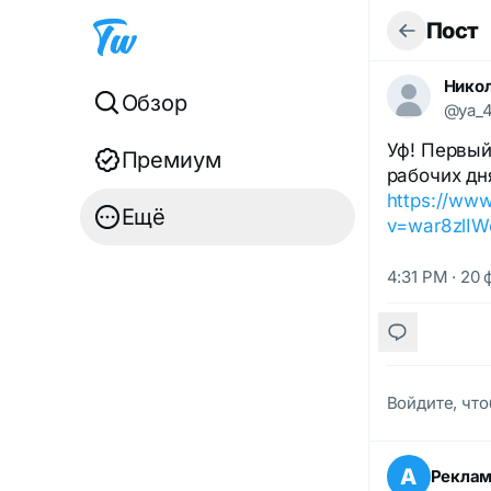
Пост
Никол
Обзор
@ya_
Уф! Первый
Премиум
рабочих дн
https://ww
Ещё
v=war8zlIW
4:31 PM · 20 
Войдите, что
А
Рекла