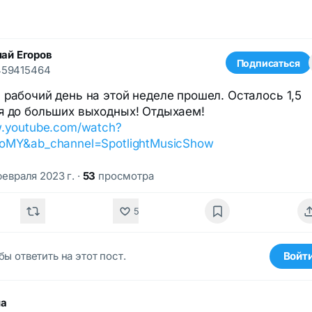
ай Егоров
Подписаться
459415464
 рабочий день на этой неделе прошел. Осталось 1,5
я до больших выходных! Отдыхаем!
w.youtube.com/watch?
oMY&ab_channel=SpotlightMusicShow
февраля 2023 г.
·
53
просмотра
5
бы ответить на этот пост.
Войт
ма