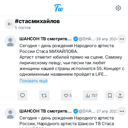
#стасмихайлов
5 постов
ШАНСОН ТВ смотрятвсешансонтв
@SHANSONTV
·
26 апр 2024
Сегодня – день рождения Народного артиста
России Стаса МИХАЙЛОВА.
Артист отметит юбилей прямо на сцене. Самому
лирическому певцу, чьи песни так любят
женщины нашей страны исполнится 55. Концерт с
одноименным названием пройдет в LIFE…
Показать ещё
5
737
ШАНСОН ТВ смотрятвсешансонтв
@SHANSONTV
·
27 апр 2023
Сегодня – день рождения Народного артиста
России, Народного артиста Шансон ТВ Стаса