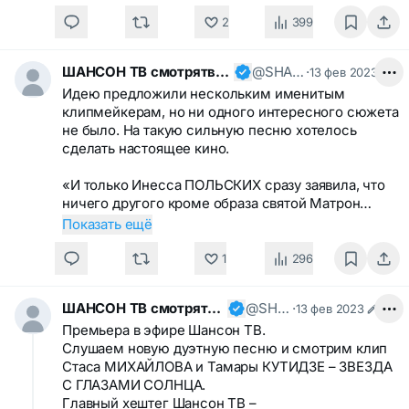
2
399
ШАНСОН ТВ смотрятвсешансонтв
@SHANSONTV
·
13 фев 2023
Идею предложили нескольким именитым
клипмейкерам, но ни одного интересного сюжета
не было. На такую сильную песню хотелось
сделать настоящее кино.
«И только Инесса ПОЛЬСКИХ сразу заявила, что
ничего другого кроме образа святой Матрон…
Показать ещё
1
296
ШАНСОН ТВ смотрятвсешансонтв
@SHANSONTV
·
13 фев 2023
Премьера в эфире Шансон ТВ.
Слушаем новую дуэтную песню и смотрим клип
Стаса МИХАЙЛОВА и Тамары КУТИДЗЕ – ЗВЕЗДА
С ГЛАЗАМИ СОЛНЦА.
Главный хештег Шансон ТВ –