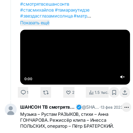
#смотрятвсешансонтв
#стасмихайлов
#тамаракутидзе
#звездасглазамисолнца
#матр
…
Показать ещё
0:00
1
2
1.5 тыс.
ШАНСОН ТВ смотрятвсешансонтв
@SHANSONTV
·
13 фев 2023
Музыка – Рустам РАЗЫКОВ, стихи – Анна
ГОНЧАРОВА. Режиссёр клипа – Инесса
ПОЛЬСКИХ, оператор – Пётр БРАТЕРСКИЙ.