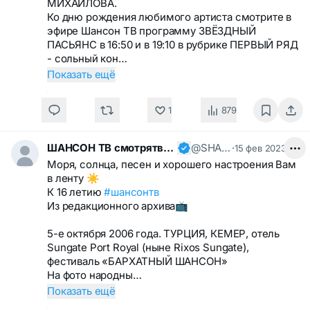
МИХАЙЛОВА.
Ко дню рождения любимого артиста смотрите в
эфире Шансон ТВ программу ЗВЁЗДНЫЙ
ПАСЬЯНС в 16:50 и в 19:10 в рубрике ПЕРВЫЙ РЯД
- сольный кон…
Показать ещё
1
879
ШАНСОН ТВ смотрятвсешансонтв
@SHANSONTV
·
15 фев 2023
Моря, солнца, песен и хорошего настроения Вам
в ленту ☀️
К 16 летию
#шансонтв
Из редакционного архива📺
5-е октября 2006 года. ТУРЦИЯ, КЕМЕР, отель
Sungate Port Royal (ныне Rixos Sungate),
фестиваль «БАРХАТНЫЙ ШАНСОН»
На фото народны…
Показать ещё