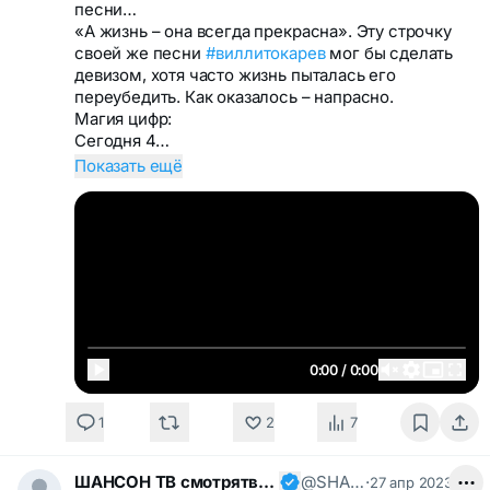
песни…
«А жизнь – она всегда прекрасна». Эту строчку
своей же песни
#виллитокарев
мог бы сделать
девизом, хотя часто жизнь пыталась его
переубедить. Как оказалось – напрасно.
Магия цифр:
Сегодня 4…
Показать ещё
0:00 / 0:00
1
2
7
ШАНСОН ТВ смотрятвсешансонтв
@SHANSONTV
·
27 апр 2023