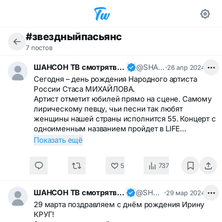
#звездныйпасьянс
7 постов
ШАНСОН ТВ смотрятвсешансонтв
@SHANSONTV
·
26 апр 2024
Сегодня – день рождения Народного артиста
России Стаса МИХАЙЛОВА.
Артист отметит юбилей прямо на сцене. Самому
лирическому певцу, чьи песни так любят
женщины нашей страны исполнится 55. Концерт с
одноименным названием пройдет в LIFE…
Показать ещё
5
737
ШАНСОН ТВ смотрятвсешансонтв
@SHANSONTV
·
29 мар 2024
29 марта поздравляем с днём рождения Ирину
КРУГ!